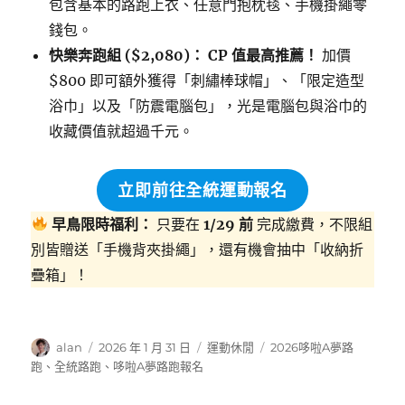
包含基本的路跑上衣、任意門抱枕毯、手機掛繩零
錢包。
快樂奔跑組 ($2,080)：
CP 值最高推薦！
加價
$800 即可額外獲得「刺繡棒球帽」、「限定造型
浴巾」以及「防震電腦包」，光是電腦包與浴巾的
收藏價值就超過千元。
立即前往全統運動報名
早鳥限時福利：
只要在
1/29 前
完成繳費，不限組
別皆贈送「手機背夾掛繩」，還有機會抽中「收納折
疊箱」！
作
發
分
標
alan
2026 年 1 月 31 日
運動休閒
2026哆啦A夢路
者
佈
類
籤
跑
、
全統路跑
、
哆啦A夢路跑報名
日
期: