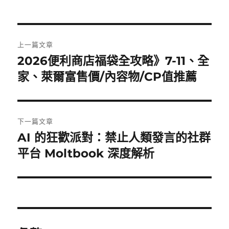
文
上一篇文章
章
2026便利商店福袋全攻略》7-11、全
上
一
家、萊爾富售價/內容物/CP值推薦
導
篇
覽
文
章:
下一篇文章
AI 的狂歡派對：禁止人類發言的社群
下
一
平台 Moltbook 深度解析
篇
文
章: