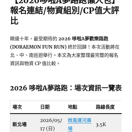
【2026哆啦A夢路跑懶人包】
報名連結/物資組別/CP值大評
比
睽違十年，最受期待的
2026 哆啦A夢歡樂路跑
(DORAEMON FUN RUN)
終於回歸！本次活動將在
北、中、南巡迴舉行。本文為大家整理最完整的報名
資訊與物資 CP 值比較。
2026 哆啦A夢路跑：場次資訊一覽表
場次
日期
地點
路線長度
2026/05/
微風運河廣
新北場
3.5K
17 (日)
場