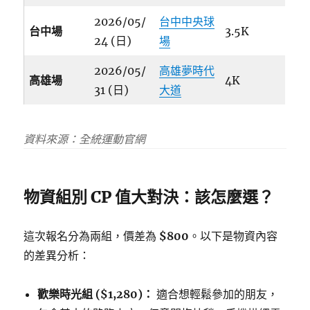
2026/05/
台中中央球
台中場
3.5K
24 (日)
場
2026/05/
高雄夢時代
高雄場
4K
31 (日)
大道
資料來源：全統運動官網
物資組別 CP 值大對決：該怎麼選？
這次報名分為兩組，價差為
$800
。以下是物資內容
的差異分析：
歡樂時光組 ($1,280)：
適合想輕鬆參加的朋友，