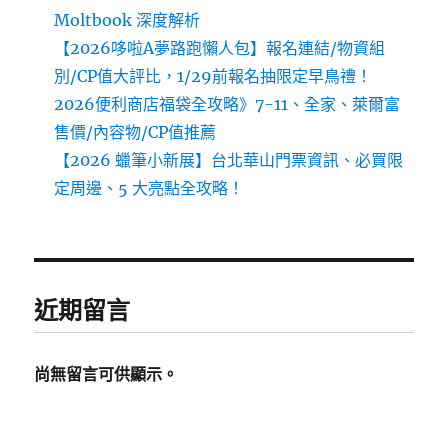
內
Moltbook 深度解析
容
【2026哆啦A夢路跑懶人包】報名連結/物資組
物/CP
值
別/CP值大評比，1/29前報名抽限定早鳥禮！
推
2026便利商店福袋全攻略》7-11、全家、萊爾富
薦〉
售價/內容物/CP值推薦
【2026 蠟筆小新展】台北華山門票資訊、必買限
定周邊、5 大亮點全攻略！
近期留言
尚無留言可供顯示。