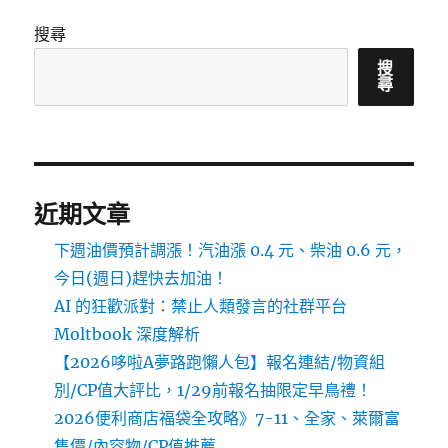
A
夢
搜尋
路
跑
搜
尋
懶
人
包】
報
名
連
近期文章
結/
物
下週油價預計調漲！汽油漲 0.4 元、柴油 0.6 元，
資
今日(週日)趕快去加油！
組
別/CP
AI 的狂歡派對：禁止人類發言的社群平台
值
Moltbook 深度解析
大
【2026哆啦A夢路跑懶人包】報名連結/物資組
評
比，
別/CP值大評比，1/29前報名抽限定早鳥禮！
1/29
2026便利商店福袋全攻略》7-11、全家、萊爾富
前
售價/內容物/CP值推薦
報