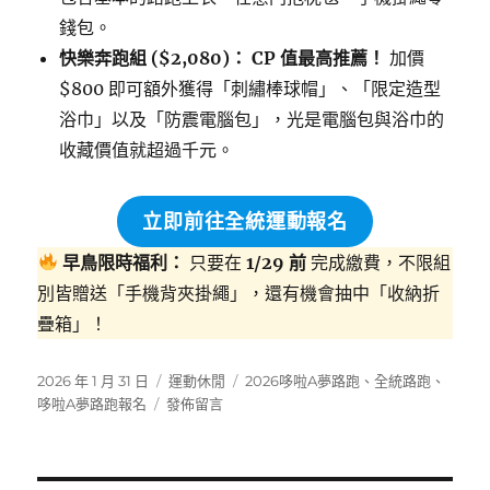
錢包。
快樂奔跑組 ($2,080)：
CP 值最高推薦！
加價
$800 即可額外獲得「刺繡棒球帽」、「限定造型
浴巾」以及「防震電腦包」，光是電腦包與浴巾的
收藏價值就超過千元。
立即前往全統運動報名
早鳥限時福利：
只要在
1/29 前
完成繳費，不限組
別皆贈送「手機背夾掛繩」，還有機會抽中「收納折
疊箱」！
發
分
標
2026 年 1 月 31 日
運動休閒
2026哆啦A夢路跑
、
全統路跑
、
佈
在
類
籤
哆啦A夢路跑報名
發佈留言
日
〈【2026
期:
哆
啦