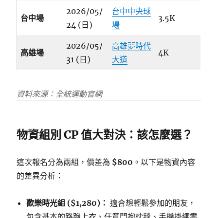
2026/05/
台中中央球
台中場
3.5K
24 (日)
場
2026/05/
高雄夢時代
高雄場
4K
31 (日)
大道
資料來源：全統運動官網
物資組別 CP 值大對決：該怎麼選？
這次報名分為兩組，價差為
$800
。以下是物資內容
的差異分析：
歡樂時光組 ($1,280)：
適合想輕鬆參加的朋友，
包含基本的路跑上衣、任意門抱枕毯、手機掛繩零