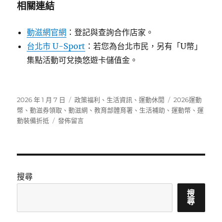
相關連結
動滋網官網
：登記與查詢合作店家。
台北市 U-Sport
：若您為台北市民，另有「U幣」
集點活動可兌換悠遊卡儲值金。
發
分
標
2026 年 1 月 7 日
政策福利
、
生活資訊
、
運動休閒
2026運動
佈
類
籤
幣
、
動滋券領取
、
動滋網
、
教育部體育署
、
生活補助
、
運動幣
、
運
日
在
動裝備折抵
發佈留言
期:
〈如
何
領
取
運
搜尋
動
幣？
搜
尋
2026
年