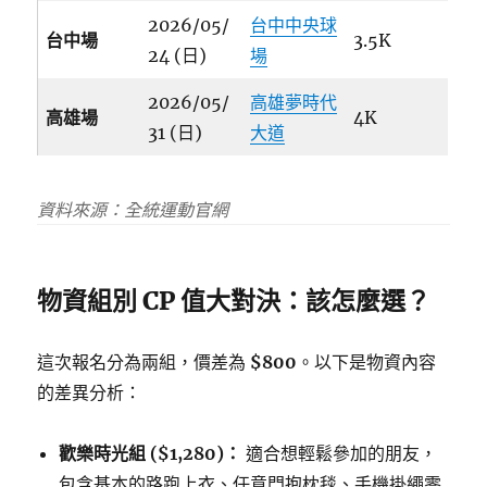
2026/05/
台中中央球
台中場
3.5K
24 (日)
場
2026/05/
高雄夢時代
高雄場
4K
31 (日)
大道
資料來源：全統運動官網
物資組別 CP 值大對決：該怎麼選？
這次報名分為兩組，價差為
$800
。以下是物資內容
的差異分析：
歡樂時光組 ($1,280)：
適合想輕鬆參加的朋友，
包含基本的路跑上衣、任意門抱枕毯、手機掛繩零