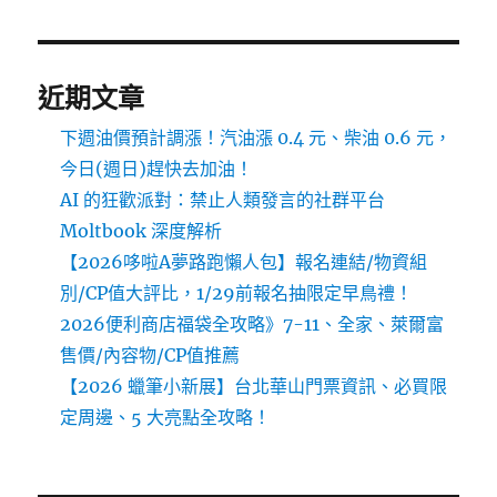
新
制
懶
人
近期文章
包〉
下週油價預計調漲！汽油漲 0.4 元、柴油 0.6 元，
今日(週日)趕快去加油！
AI 的狂歡派對：禁止人類發言的社群平台
Moltbook 深度解析
【2026哆啦A夢路跑懶人包】報名連結/物資組
別/CP值大評比，1/29前報名抽限定早鳥禮！
2026便利商店福袋全攻略》7-11、全家、萊爾富
售價/內容物/CP值推薦
【2026 蠟筆小新展】台北華山門票資訊、必買限
定周邊、5 大亮點全攻略！