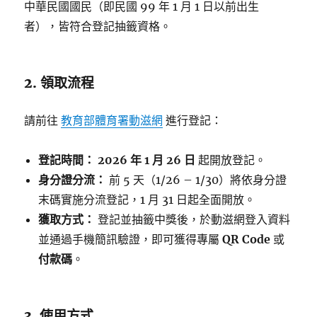
中華民國國民（即民國 99 年 1 月 1 日以前出生
名
者），皆符合登記抽籤資格。
抽
限
定
早
2. 領取流程
鳥
禮！〉
請前往
教育部體育署動滋網
進行登記：
登記時間：
2026 年 1 月 26 日
起開放登記。
身分證分流：
前 5 天（1/26 – 1/30）將依身分證
末碼實施分流登記，1 月 31 日起全面開放。
獲取方式：
登記並抽籤中獎後，於動滋網登入資料
並通過手機簡訊驗證，即可獲得專屬
QR Code
或
付款碼
。
3. 使用方式