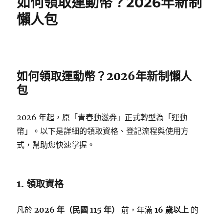
如何領取運動幣？2026年新制
A
夢
懶人包
路
跑
懶
人
包】
如何領取運動幣？2026年新制懶人
報
名
包
連
結/
物
2026 年起，原「青春動滋券」正式轉型為「運動
資
幣」。以下是詳細的領取資格、登記流程與使用方
組
式，幫助您快速掌握。
別/CP
值
大
評
1. 領取資格
比，
1/29
前
凡於
2026 年（民國 115 年）
前，年滿
16 歲以上
的
報