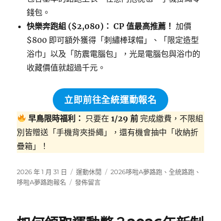
錢包。
快樂奔跑組 ($2,080)：
CP 值最高推薦！
加價
$800 即可額外獲得「刺繡棒球帽」、「限定造型
浴巾」以及「防震電腦包」，光是電腦包與浴巾的
收藏價值就超過千元。
立即前往全統運動報名
早鳥限時福利：
只要在
1/29 前
完成繳費，不限組
別皆贈送「手機背夾掛繩」，還有機會抽中「收納折
疊箱」！
發
分
標
2026 年 1 月 31 日
運動休閒
2026哆啦A夢路跑
、
全統路跑
、
佈
在
類
籤
哆啦A夢路跑報名
發佈留言
日
〈【2026
期:
哆
啦